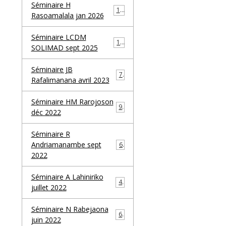
Séminaire H
10
Rasoamalala jan 2026
Séminaire LCDM
10
SOLIMAD sept 2025
Séminaire JB
7
Rafalimanana avril 2023
Séminaire HM Rarojoson
9
déc 2022
Séminaire R
Andriamanambe sept
6
2022
Séminaire A Lahiniriko
4
juillet 2022
Séminaire N Rabejaona
6
juin 2022