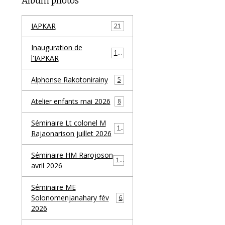
Album photos
IAPKAR
21
Inauguration de
19
l'IAPKAR
Alphonse Rakotonirainy
5
Atelier enfants mai 2026
8
Séminaire Lt colonel M
11
Rajaonarison juillet 2026
Séminaire HM Rarojoson
10
avril 2026
Séminaire ME
Solonomenjanahary fév
6
2026