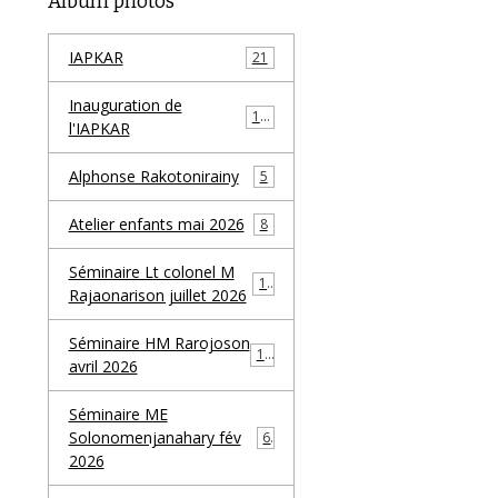
Album photos
IAPKAR
21
Inauguration de
19
l'IAPKAR
Alphonse Rakotonirainy
5
Atelier enfants mai 2026
8
Séminaire Lt colonel M
11
Rajaonarison juillet 2026
Séminaire HM Rarojoson
10
avril 2026
Séminaire ME
Solonomenjanahary fév
6
2026