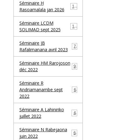
Séminaire H
10
Rasoamalala jan 2026
Séminaire LCDM
10
SOLIMAD sept 2025
Séminaire JB
7
Rafalimanana avril 2023
Séminaire HM Rarojoson
9
déc 2022
Séminaire R
Andriamanambe sept
6
2022
Séminaire A Lahiniriko
4
juillet 2022
Séminaire N Rabejaona
6
juin 2022